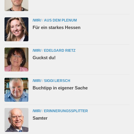
/WIR/
/
AUS DEM PLENUM
Für ein starkes Hessen
/WIR/
/
EDELGARD RIETZ
Guckst du!
/WIR/
/
SIGGI LIERSCH
Buchtipp in eigener Sache
/WIR/
/
ERINNERUNGSSPLITTER
Samter