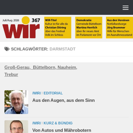
Zum Inhalt springen
SCHLAGWÖRTER:
DARMSTADT
Groß-Gerau,
Büttelborn,
Nauheim,
Trebur
/WIR/
/
EDITORIAL
Aus den Augen, aus dem Sinn
/WIR/
/
KURZ & BÜNDIG
Von Autos und Mährobotern