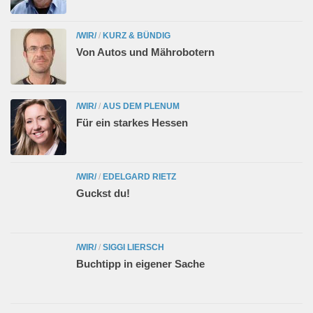
/WIR/
/
KURZ & BÜNDIG
Von Autos und Mährobotern
/WIR/
/
AUS DEM PLENUM
Für ein starkes Hessen
/WIR/
/
EDELGARD RIETZ
Guckst du!
/WIR/
/
SIGGI LIERSCH
Buchtipp in eigener Sache