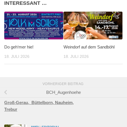
INTERESSANT …
Do geh‘mer hie!
Weindorf auf dem Sandböhl
18. JULI 2026
18. JULI 2026
VORHERIGER BEITRAG
BCH_Augenhoehe
Groß-Gerau,
Büttelborn,
Nauheim,
Trebur