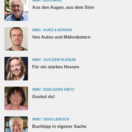
/WIR/
/
EDITORIAL
Aus den Augen, aus dem Sinn
/WIR/
/
KURZ & BÜNDIG
Von Autos und Mährobotern
/WIR/
/
AUS DEM PLENUM
Für ein starkes Hessen
/WIR/
/
EDELGARD RIETZ
Guckst du!
/WIR/
/
SIGGI LIERSCH
Buchtipp in eigener Sache