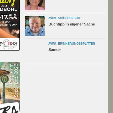
/WIR/
/
SIGGI LIERSCH
Buchtipp in eigener Sache
/WIR/
/
ERINNERUNGSSPLITTER
Samter