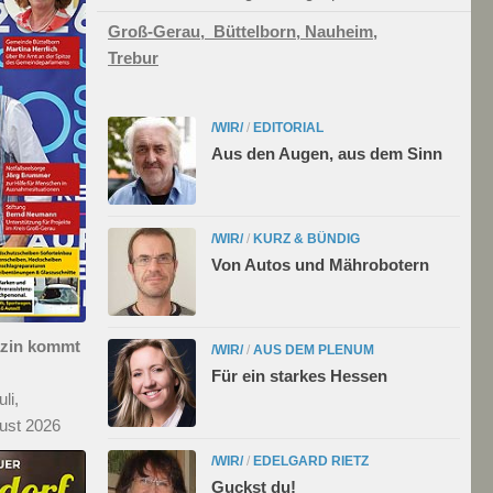
Groß-Gerau,
Büttelborn,
Nauheim,
Trebur
/WIR/
/
EDITORIAL
Aus den Augen, aus dem Sinn
/WIR/
/
KURZ & BÜNDIG
Von Autos und Mährobotern
azin kommt
/WIR/
/
AUS DEM PLENUM
Für ein starkes Hessen
li,
ust 2026
/WIR/
/
EDELGARD RIETZ
Guckst du!