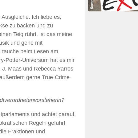
Ausgleiche. Ich liebe es,
ekse zu backen und zu
en Teig rührt, ist das meine
sik und gehe mit
nd tauche beim Lesen am
ry-Potter-Universum hat es mir
ah J. Maas und Rebecca Yarros
 außerdem gerne True-Crime-
adtverordnetenvorsteherin?
dtparlaments und achtet darauf,
okratischen Regeln geführt
 die Fraktionen und