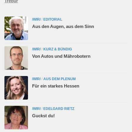
Trebur
/WIR/
/
EDITORIAL
Aus den Augen, aus dem Sinn
/WIR/
/
KURZ & BÜNDIG
Von Autos und Mährobotern
/WIR/
/
AUS DEM PLENUM
Für ein starkes Hessen
/WIR/
/
EDELGARD RIETZ
Guckst du!