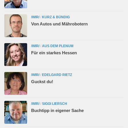
/WIR/
/
KURZ & BÜNDIG
Von Autos und Mährobotern
/WIR/
/
AUS DEM PLENUM
Für ein starkes Hessen
/WIR/
/
EDELGARD RIETZ
Guckst du!
/WIR/
/
SIGGI LIERSCH
Buchtipp in eigener Sache