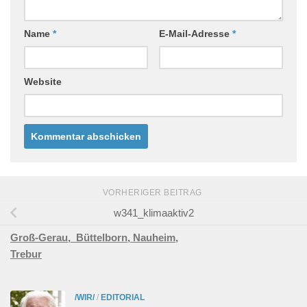
Name
*
E-Mail-Adresse
*
Website
VORHERIGER BEITRAG
w341_klimaaktiv2
Groß-Gerau,
Büttelborn,
Nauheim,
Trebur
/WIR/
/
EDITORIAL