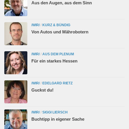
Aus den Augen, aus dem Sinn
/WIR/
/
KURZ & BÜNDIG
Von Autos und Mährobotern
/WIR/
/
AUS DEM PLENUM
Für ein starkes Hessen
/WIR/
/
EDELGARD RIETZ
Guckst du!
/WIR/
/
SIGGI LIERSCH
Buchtipp in eigener Sache