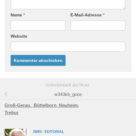
Name
*
E-Mail-Adresse
*
Website
VORHERIGER BEITRAG
w343kb_goos
Groß-Gerau,
Büttelborn,
Nauheim,
Trebur
/WIR/
/
EDITORIAL