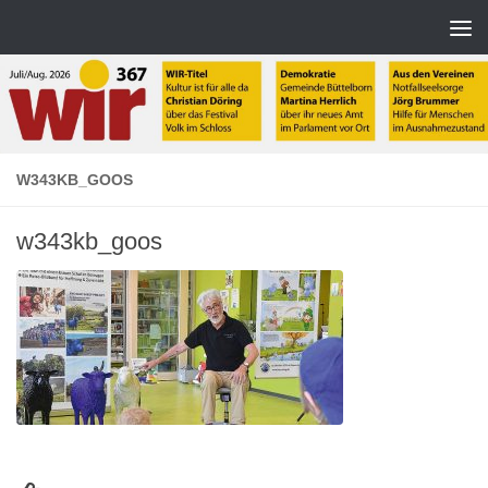
Zum Inhalt springen
W343KB_GOOS
w343kb_goos