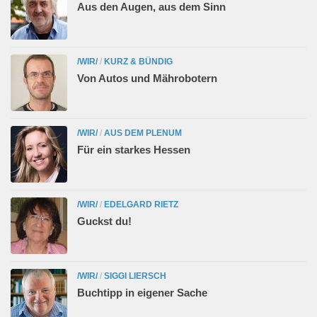
Aus den Augen, aus dem Sinn
/WIR/
/
KURZ & BÜNDIG
Von Autos und Mährobotern
/WIR/
/
AUS DEM PLENUM
Für ein starkes Hessen
/WIR/
/
EDELGARD RIETZ
Guckst du!
/WIR/
/
SIGGI LIERSCH
Buchtipp in eigener Sache