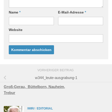
Name
*
E-Mail-Adresse
*
Website
VORHERIGER BEITRAG
w344_leute-ausgrabung-1
Groß-Gerau,
Büttelborn,
Nauheim,
Trebur
/WIR/
/
EDITORIAL