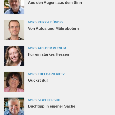
Aus den Augen, aus dem Sinn
/WIR/
/
KURZ & BÜNDIG
Von Autos und Mährobotern
/WIR/
/
AUS DEM PLENUM
Für ein starkes Hessen
/WIR/
/
EDELGARD RIETZ
Guckst du!
/WIR/
/
SIGGI LIERSCH
Buchtipp in eigener Sache