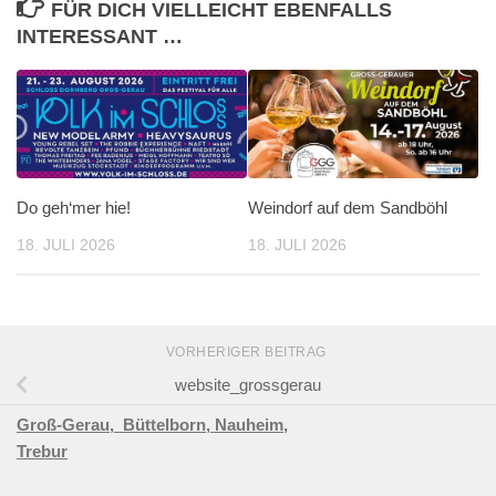
FÜR DICH VIELLEICHT EBENFALLS
INTERESSANT …
Do geh‘mer hie!
Weindorf auf dem Sandböhl
18. JULI 2026
18. JULI 2026
VORHERIGER BEITRAG
website_grossgerau
Groß-Gerau,
Büttelborn,
Nauheim,
Trebur