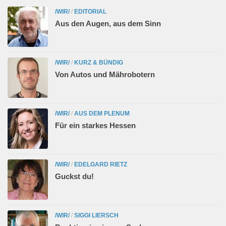
/WIR/
/
EDITORIAL
Aus den Augen, aus dem Sinn
/WIR/
/
KURZ & BÜNDIG
Von Autos und Mährobotern
/WIR/
/
AUS DEM PLENUM
Für ein starkes Hessen
/WIR/
/
EDELGARD RIETZ
Guckst du!
/WIR/
/
SIGGI LIERSCH