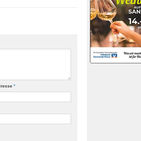
dresse
*