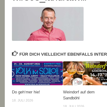
FÜR DICH VIELLEICHT EBENFALLS INTE
Do geh‘mer hie!
Weindorf auf dem
Sandböhl
18. JULI 2026
18. JULI 2026