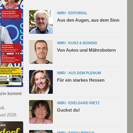
/WIR/
/
EDITORIAL
Aus den Augen, aus dem Sinn
/WIR/
/
KURZ & BÜNDIG
Von Autos und Mährobotern
/WIR/
/
AUS DEM PLENUM
Für ein starkes Hessen
azin kommt
/WIR/
/
EDELGARD RIETZ
li,
Guckst du!
ust 2026
/WIR/
/
SIGGI LIERSCH