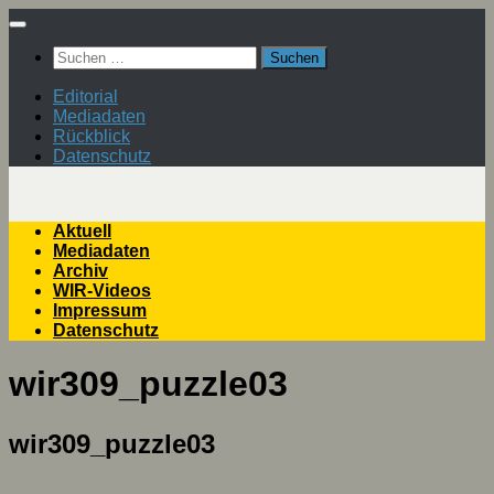
Zum
Inhalt
Suchen
springen
nach:
Editorial
Mediadaten
Rückblick
Datenschutz
Aktuell
Mediadaten
Archiv
WIR-Videos
Impressum
Datenschutz
wir309_puzzle03
wir309_puzzle03