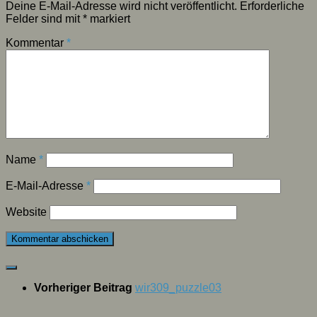
Deine E-Mail-Adresse wird nicht veröffentlicht.
Erforderliche
Felder sind mit
*
markiert
Kommentar
*
Name
*
E-Mail-Adresse
*
Website
Vorheriger Beitrag
wir309_puzzle03