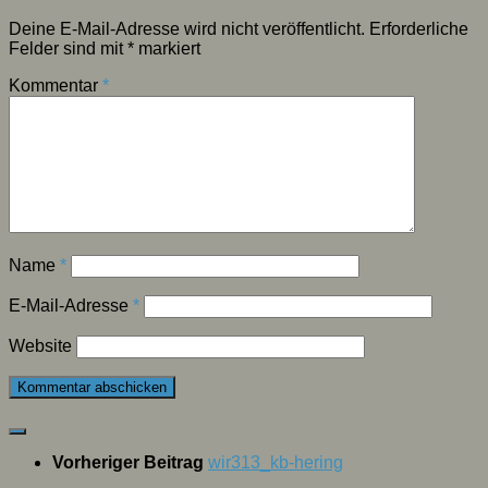
Deine E-Mail-Adresse wird nicht veröffentlicht.
Erforderliche
Felder sind mit
*
markiert
Kommentar
*
Name
*
E-Mail-Adresse
*
Website
Vorheriger Beitrag
wir313_kb-hering