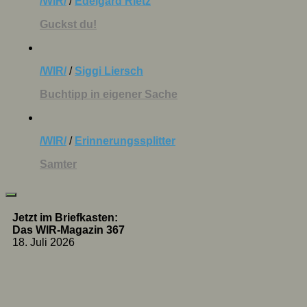
/WIR/
/
Edelgard Rietz
Guckst du!
/WIR/
/
Siggi Liersch
Buchtipp in eigener Sache
/WIR/
/
Erinnerungssplitter
Samter
Jetzt im Briefkasten:
Das WIR-Magazin 367
18. Juli 2026