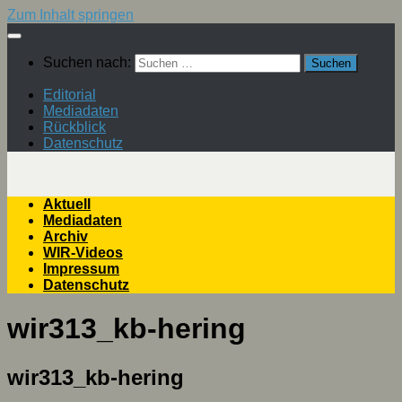
Zum Inhalt springen
Suchen nach:
Editorial
Mediadaten
Rückblick
Datenschutz
Aktuell
Mediadaten
Archiv
WIR-Videos
Impressum
Datenschutz
wir313_kb-hering
wir313_kb-hering