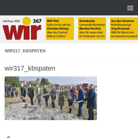
Zum Inhalt springen
WIR317_KBSPATEN
wir317_kbspaten