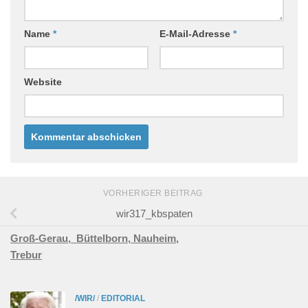
Name
*
E-Mail-Adresse
*
Website
VORHERIGER BEITRAG
wir317_kbspaten
Groß-Gerau,
Büttelborn,
Nauheim,
Trebur
/WIR/
/
EDITORIAL