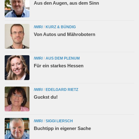
Aus den Augen, aus dem Sinn
/WIR/
/
KURZ & BÜNDIG
Von Autos und Mährobotern
/WIR/
/
AUS DEM PLENUM
Für ein starkes Hessen
/WIR/
/
EDELGARD RIETZ
Guckst du!
/WIR/
/
SIGGI LIERSCH
Buchtipp in eigener Sache