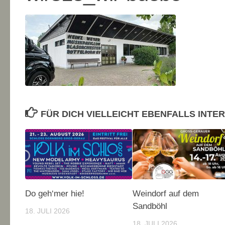
FÜR DICH VIELLEICHT EBENFALLS INTE
Do geh‘mer hie!
Weindorf auf dem
Sandböhl
18. JULI 2026
18. JULI 2026