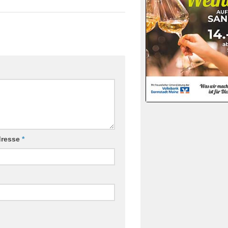
dresse
*