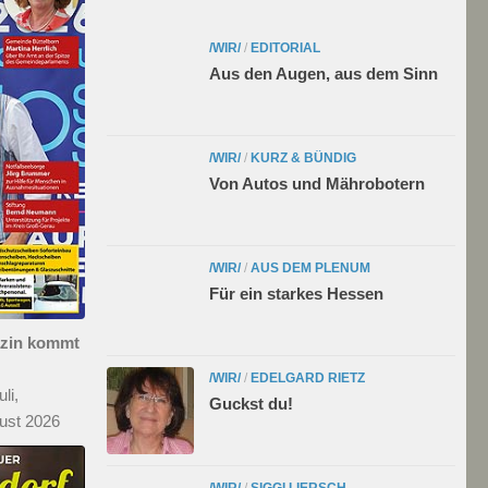
/WIR/
/
EDITORIAL
Aus den Augen, aus dem Sinn
/WIR/
/
KURZ & BÜNDIG
Von Autos und Mährobotern
/WIR/
/
AUS DEM PLENUM
Für ein starkes Hessen
azin kommt
/WIR/
/
EDELGARD RIETZ
li,
Guckst du!
ust 2026
/WIR/
/
SIGGI LIERSCH