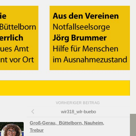
VORHERIGER BEITRAG
wir318_wlr-buebo
Groß-Gerau,
Büttelborn,
Nauheim,
Trebur