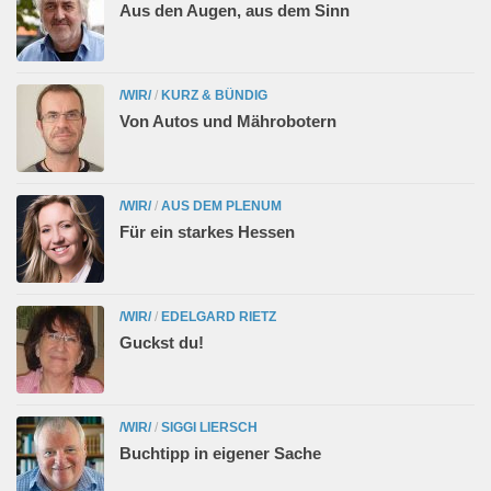
Aus den Augen, aus dem Sinn
/WIR/
/
KURZ & BÜNDIG
Von Autos und Mährobotern
/WIR/
/
AUS DEM PLENUM
Für ein starkes Hessen
/WIR/
/
EDELGARD RIETZ
Guckst du!
/WIR/
/
SIGGI LIERSCH
Buchtipp in eigener Sache