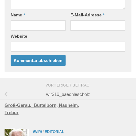
Name
*
E-Mail-Adresse
*
Website
VORHERIGER BEITRAG
wir319_baechlescholz
Groß-Gerau,
Büttelborn,
Nauheim,
Trebur
/WIR/
/
EDITORIAL