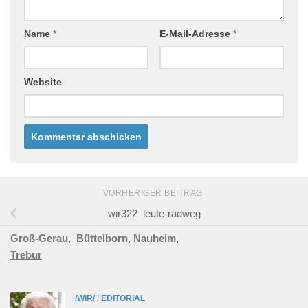
Name
*
E-Mail-Adresse
*
Website
VORHERIGER BEITRAG
wir322_leute-radweg
Groß-Gerau,
Büttelborn,
Nauheim,
Trebur
/WIR/
/
EDITORIAL