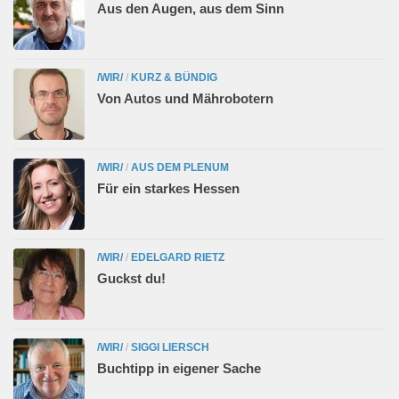
Aus den Augen, aus dem Sinn
/WIR/
/
KURZ & BÜNDIG
Von Autos und Mährobotern
/WIR/
/
AUS DEM PLENUM
Für ein starkes Hessen
/WIR/
/
EDELGARD RIETZ
Guckst du!
/WIR/
/
SIGGI LIERSCH
Buchtipp in eigener Sache