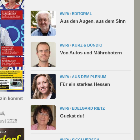
/WIR/
/
EDITORIAL
Aus den Augen, aus dem Sinn
/WIR/
/
KURZ & BÜNDIG
Von Autos und Mährobotern
/WIR/
/
AUS DEM PLENUM
Für ein starkes Hessen
azin kommt
/WIR/
/
EDELGARD RIETZ
li,
Guckst du!
ust 2026
/WIR/
/
SIGGI LIERSCH