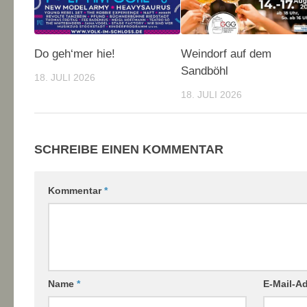
Do geh‘mer hie!
Weindorf auf dem
Sandböhl
18. JULI 2026
18. JULI 2026
SCHREIBE EINEN KOMMENTAR
Kommentar
*
Name
*
E-Mail-A