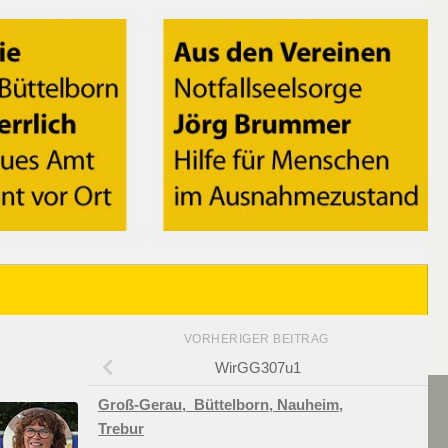
VORHERIGER BEITRAG
WirGG307u1
Groß-Gerau,
Büttelborn,
Nauheim,
Trebur