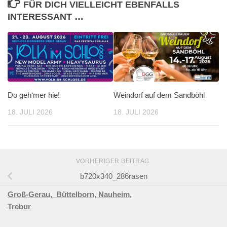
FÜR DICH VIELLEICHT EBENFALLS
INTERESSANT …
Do geh‘mer hie!
Weindorf auf dem Sandböhl
18. JULI 2026
18. JULI 2026
VORHERIGER BEITRAG
b720x340_286rasen
Groß-Gerau,
Büttelborn,
Nauheim,
Trebur