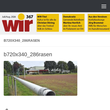
Zum Inhalt springen
B720X340_286RASEN
b720x340_286rasen