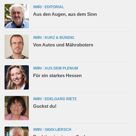
/WIR/
/
EDITORIAL
Aus den Augen, aus dem Sinn
/WIR/
/
KURZ & BÜNDIG
Von Autos und Mährobotern
/WIR/
/
AUS DEM PLENUM
Für ein starkes Hessen
/WIR/
/
EDELGARD RIETZ
Guckst du!
/WIR/
/
SIGGI LIERSCH