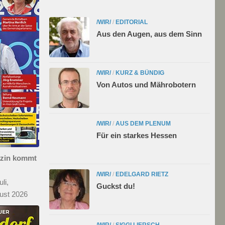
/WIR/
/
EDITORIAL
Aus den Augen, aus dem Sinn
/WIR/
/
KURZ & BÜNDIG
Von Autos und Mährobotern
/WIR/
/
AUS DEM PLENUM
Für ein starkes Hessen
azin kommt
/WIR/
/
EDELGARD RIETZ
li,
Guckst du!
ust 2026
/WIR/
/
SIGGI LIERSCH