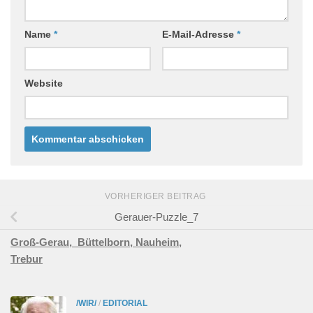
Name
*
E-Mail-Adresse
*
Website
VORHERIGER BEITRAG
Gerauer-Puzzle_7
Groß-Gerau,
Büttelborn,
Nauheim,
Trebur
/WIR/
/
EDITORIAL