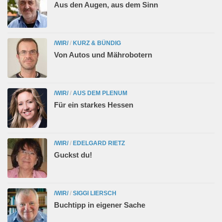
Aus den Augen, aus dem Sinn
/WIR/
/
KURZ & BÜNDIG
Von Autos und Mährobotern
/WIR/
/
AUS DEM PLENUM
Für ein starkes Hessen
/WIR/
/
EDELGARD RIETZ
Guckst du!
/WIR/
/
SIGGI LIERSCH
Buchtipp in eigener Sache