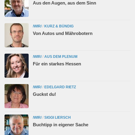
Aus den Augen, aus dem Sinn
/WIR/
/
KURZ & BÜNDIG
Von Autos und Mährobotern
/WIR/
/
AUS DEM PLENUM
Für ein starkes Hessen
/WIR/
/
EDELGARD RIETZ
Guckst du!
/WIR/
/
SIGGI LIERSCH
Buchtipp in eigener Sache