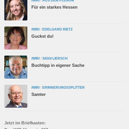
/WIR/
/
AUS DEM PLENUM
Für ein starkes Hessen
/WIR/
/
EDELGARD RIETZ
Guckst du!
/WIR/
/
SIGGI LIERSCH
Buchtipp in eigener Sache
/WIR/
/
ERINNERUNGSSPLITTER
Samter
Jetzt im Briefkasten: