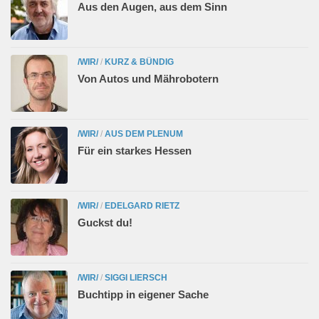
Aus den Augen, aus dem Sinn
/WIR/
/
KURZ & BÜNDIG
Von Autos und Mährobotern
/WIR/
/
AUS DEM PLENUM
Für ein starkes Hessen
/WIR/
/
EDELGARD RIETZ
Guckst du!
/WIR/
/
SIGGI LIERSCH
Buchtipp in eigener Sache