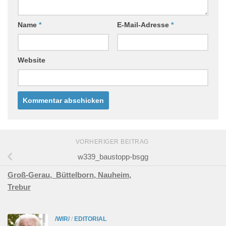
Name
*
E-Mail-Adresse
*
Website
VORHERIGER BEITRAG
w339_baustopp-bsgg
Groß-Gerau,
Büttelborn,
Nauheim,
Trebur
/WIR/
/
EDITORIAL