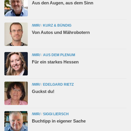
Aus den Augen, aus dem Sinn
/WIR/
/
KURZ & BÜNDIG
Von Autos und Mährobotern
/WIR/
/
AUS DEM PLENUM
Für ein starkes Hessen
/WIR/
/
EDELGARD RIETZ
Guckst du!
/WIR/
/
SIGGI LIERSCH
Buchtipp in eigener Sache