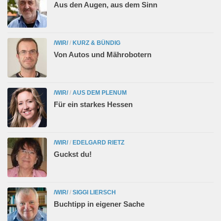
Aus den Augen, aus dem Sinn
/WIR/
/
KURZ & BÜNDIG
Von Autos und Mährobotern
/WIR/
/
AUS DEM PLENUM
Für ein starkes Hessen
/WIR/
/
EDELGARD RIETZ
Guckst du!
/WIR/
/
SIGGI LIERSCH
Buchtipp in eigener Sache