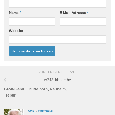
Name
*
E-Mail-Adresse
*
Website
VORHERIGER BEITRAG
w342_kb-kirche
Groß-Gerau,
Büttelborn,
Nauheim,
Trebur
/WIR/
/
EDITORIAL