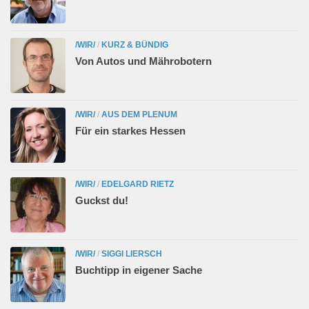
/WIR/
/
KURZ & BÜNDIG
Von Autos und Mährobotern
/WIR/
/
AUS DEM PLENUM
Für ein starkes Hessen
/WIR/
/
EDELGARD RIETZ
Guckst du!
/WIR/
/
SIGGI LIERSCH
Buchtipp in eigener Sache