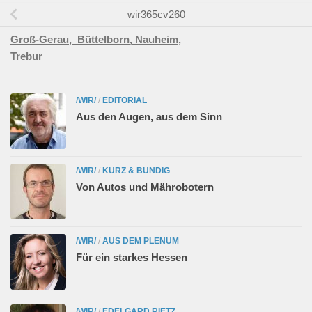
wir365cv260
Groß-Gerau,
Büttelborn,
Nauheim,
Trebur
/WIR/
/
EDITORIAL
Aus den Augen, aus dem Sinn
/WIR/
/
KURZ & BÜNDIG
Von Autos und Mährobotern
/WIR/
/
AUS DEM PLENUM
Für ein starkes Hessen
/WIR/
/
EDELGARD RIETZ