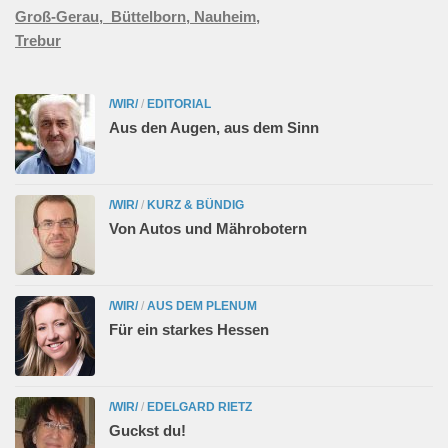
Groß-Gerau,
Büttelborn,
Nauheim,
Trebur
/WIR/
/
EDITORIAL
Aus den Augen, aus dem Sinn
/WIR/
/
KURZ & BÜNDIG
Von Autos und Mährobotern
/WIR/
/
AUS DEM PLENUM
Für ein starkes Hessen
/WIR/
/
EDELGARD RIETZ
Guckst du!