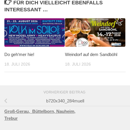
FÜR DICH VIELLEICHT EBENFALLS
INTERESSANT …
Do geh‘mer hie!
Weindorf auf dem Sandböhl
18. JULI 2026
18. JULI 2026
VORHERIGER BEITRAG
b720x340_284muell
Groß-Gerau,
Büttelborn,
Nauheim,
Trebur