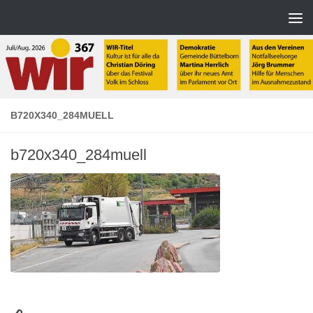
Zum Inhalt springen
B720X340_284MUELL
b720x340_284muell