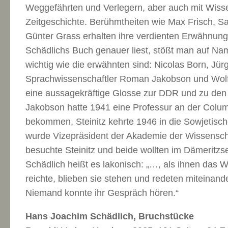
Weggefährten und Verlegern, aber auch mit Wiss
Zeitgeschichte. Berühmtheiten wie Max Frisch, S
Günter Grass erhalten ihre verdienten Erwähnun
Schädlichs Buch genauer liest, stößt man auf N
wichtig wie die erwähnten sind: Nicolas Born, Jü
Sprachwissenschaftler Roman Jakobson und Wolfg
eine aussagekräftige Glosse zur DDR und zu den
Jakobson hatte 1941 eine Professur an der Colum
bekommen, Steinitz kehrte 1946 in die Sowjetis
wurde Vizepräsident der Akademie der Wissenscha
besuchte Steinitz und beide wollten im Dämerit
Schädlich heißt es lakonisch: „…, als ihnen das 
reichte, blieben sie stehen und redeten miteinande
Niemand konnte ihr Gespräch hören.“
Hans Joachim Schädlich, Bruchstücke