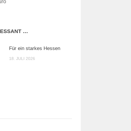
uro
RESSANT …
Für ein starkes Hessen
18. JULI 2026