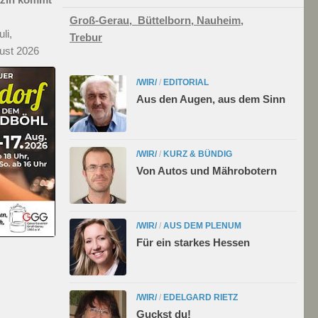
Groß-Gerau,
Büttelborn,
Nauheim,
li,
Trebur
ust 2026
/WIR/
/
EDITORIAL
Aus den Augen, aus dem Sinn
/WIR/
/
KURZ & BÜNDIG
Von Autos und Mährobotern
/WIR/
/
AUS DEM PLENUM
Für ein starkes Hessen
/WIR/
/
EDELGARD RIETZ
Guckst du!