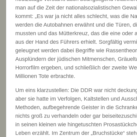
man auf die Zeit der nationalsozialistischen Gewa
kommt: „Es war ja nicht alles schlecht, was die 
werden die Autobahnen erwähnt und die Türen, d
mussten und das Mütterkreuz, das die eine oder 
aus der Hand des Führers erhielt. Sorgfältig verm
geleugnet werden dabei Begriffe wie Rassentheor
Ausplündern der jüdischen Mitmenschen, Gräuelta
Horrorfilm ergeben, und schließlich der zweite Wel
Millionen Tote erbrachte.
Um eins klarzustellen: Die DDR war nicht deckung
aber sie hatte im Verfolgen, Kaltstellen und Aus
Methoden, aufbegehrende Geister in die Schranke
nichts groß zu verhandeln oder gar beiseitezusch
in seinen kleinen wie hingetuschten Prosastückch
Leben erzählt. Im Zentrum der „Bruchstücke“ st