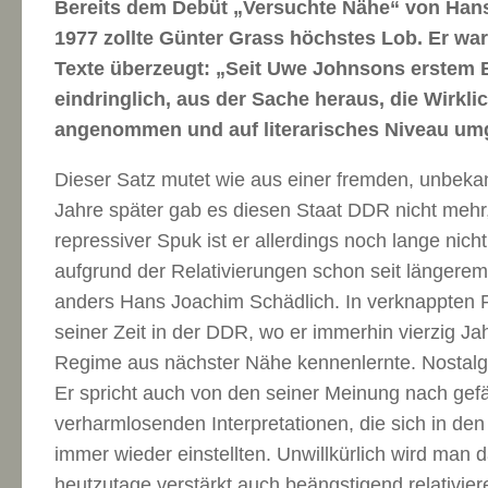
Bereits dem Debüt „Versuchte Nähe“ von Han
1977 zollte Günter Grass höchstes Lob. Er war
Texte überzeugt: „Seit Uwe Johnsons erstem 
eindringlich, aus der Sache heraus, die Wirkl
angenommen und auf literarisches Niveau um
Dieser Satz mutet wie aus einer fremden, unbeka
Jahre später gab es diesen Staat DDR nicht mehr
repressiver Spuk ist er allerdings noch lange nicht
aufgrund der Relativierungen schon seit längerem
anders Hans Joachim Schädlich. In verknappten 
seiner Zeit in der DDR, wo er immerhin vierzig Ja
Regime aus nächster Nähe kennenlernte. Nostalgie
Er spricht auch von den seiner Meinung nach gefä
verharmlosenden Interpretationen, die sich in d
immer wieder einstellten. Unwillkürlich wird man 
heutzutage verstärkt auch beängstigend relativi