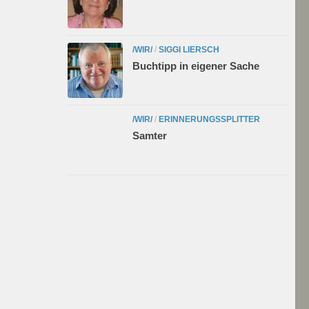
/WIR/
/
SIGGI LIERSCH
Buchtipp in eigener Sache
/WIR/
/
ERINNERUNGSSPLITTER
Samter