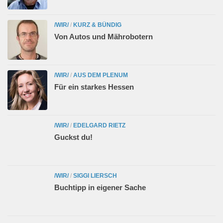
/WIR/
/
KURZ & BÜNDIG
Von Autos und Mährobotern
/WIR/
/
AUS DEM PLENUM
Für ein starkes Hessen
/WIR/
/
EDELGARD RIETZ
Guckst du!
/WIR/
/
SIGGI LIERSCH
Buchtipp in eigener Sache