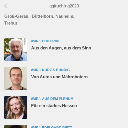
ggfruehling2023
Groß-Gerau,
Büttelborn,
Nauheim,
Trebur
/WIR/
/
EDITORIAL
Aus den Augen, aus dem Sinn
/WIR/
/
KURZ & BÜNDIG
Von Autos und Mährobotern
/WIR/
/
AUS DEM PLENUM
Für ein starkes Hessen
/WIR/
/
EDELGARD RIETZ