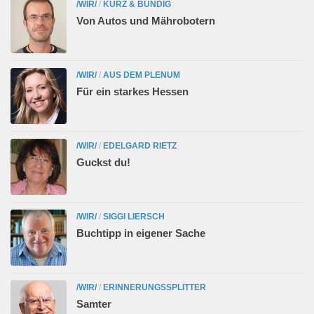
/WIR/
/
KURZ & BÜNDIG
Von Autos und Mährobotern
/WIR/
/
AUS DEM PLENUM
Für ein starkes Hessen
/WIR/
/
EDELGARD RIETZ
Guckst du!
/WIR/
/
SIGGI LIERSCH
Buchtipp in eigener Sache
/WIR/
/
ERINNERUNGSSPLITTER
Samter