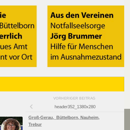
VORHERIGER BEITRAG
header352_1380x280
Groß-Gerau,
Büttelborn,
Nauheim,
Trebur