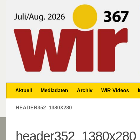
Zum Inhalt springen
Aktuell
Mediadaten
Archiv
WIR-Videos
HEADER352_1380X280
header352_1380x280