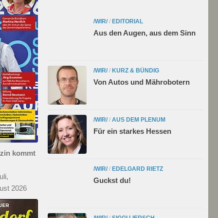
/WIR/
/
EDITORIAL
Aus den Augen, aus dem Sinn
/WIR/
/
KURZ & BÜNDIG
Von Autos und Mährobotern
/WIR/
/
AUS DEM PLENUM
Für ein starkes Hessen
azin kommt
/WIR/
/
EDELGARD RIETZ
li,
Guckst du!
ust 2026
/WIR/
/
SIGGI LIERSCH