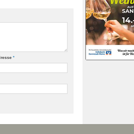
dresse
*