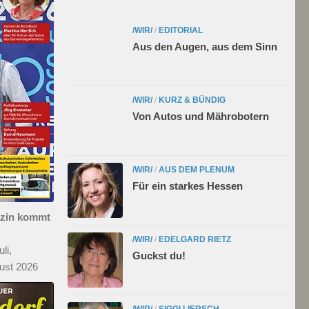
/WIR/
/
EDITORIAL
Aus den Augen, aus dem Sinn
/WIR/
/
KURZ & BÜNDIG
Von Autos und Mährobotern
/WIR/
/
AUS DEM PLENUM
Für ein starkes Hessen
azin kommt
/WIR/
/
EDELGARD RIETZ
li,
Guckst du!
ust 2026
/WIR/
/
SIGGI LIERSCH