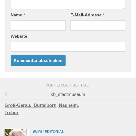
Name
*
E-Mail-Adresse
*
Website
VORHERIGER BEITRAG
kb_stadtmuseum
Groß-Gerau,
Büttelborn,
Nauheim,
Trebur
/WIR/
/
EDITORIAL