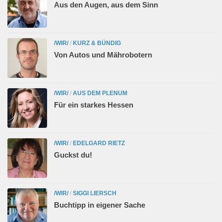
Aus den Augen, aus dem Sinn
/WIR/
/
KURZ & BÜNDIG
Von Autos und Mährobotern
/WIR/
/
AUS DEM PLENUM
Für ein starkes Hessen
/WIR/
/
EDELGARD RIETZ
Guckst du!
/WIR/
/
SIGGI LIERSCH
Buchtipp in eigener Sache