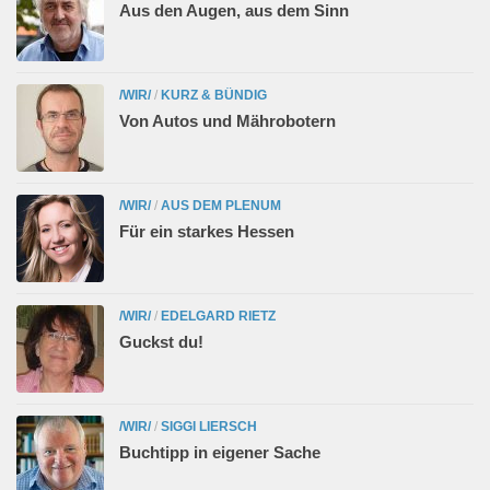
Aus den Augen, aus dem Sinn
/WIR/
/
KURZ & BÜNDIG
Von Autos und Mährobotern
/WIR/
/
AUS DEM PLENUM
Für ein starkes Hessen
/WIR/
/
EDELGARD RIETZ
Guckst du!
/WIR/
/
SIGGI LIERSCH
Buchtipp in eigener Sache