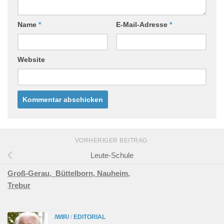
Name
*
E-Mail-Adresse
*
Website
VORHERIGER BEITRAG
Leute-Schule
Groß-Gerau,
Büttelborn,
Nauheim,
Trebur
/WIR/
/
EDITORIAL