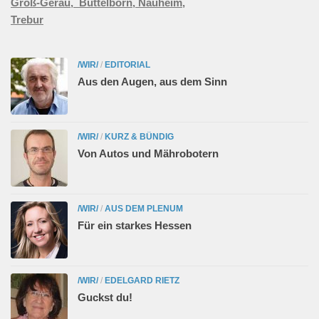
Groß-Gerau,
Büttelborn,
Nauheim,
Trebur
/WIR/
/
EDITORIAL
Aus den Augen, aus dem Sinn
/WIR/
/
KURZ & BÜNDIG
Von Autos und Mährobotern
/WIR/
/
AUS DEM PLENUM
Für ein starkes Hessen
/WIR/
/
EDELGARD RIETZ
Guckst du!