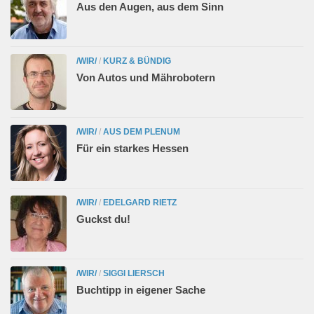
Aus den Augen, aus dem Sinn
/WIR/
/
KURZ & BÜNDIG
Von Autos und Mährobotern
/WIR/
/
AUS DEM PLENUM
Für ein starkes Hessen
/WIR/
/
EDELGARD RIETZ
Guckst du!
/WIR/
/
SIGGI LIERSCH
Buchtipp in eigener Sache