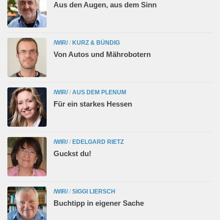
Aus den Augen, aus dem Sinn
/WIR/
/
KURZ & BÜNDIG
Von Autos und Mährobotern
/WIR/
/
AUS DEM PLENUM
Für ein starkes Hessen
/WIR/
/
EDELGARD RIETZ
Guckst du!
/WIR/
/
SIGGI LIERSCH
Buchtipp in eigener Sache