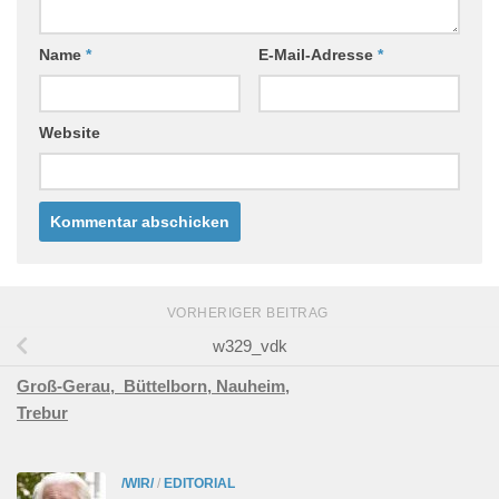
Name
*
E-Mail-Adresse
*
Website
VORHERIGER BEITRAG
w329_vdk
Groß-Gerau,
Büttelborn,
Nauheim,
Trebur
/WIR/
/
EDITORIAL