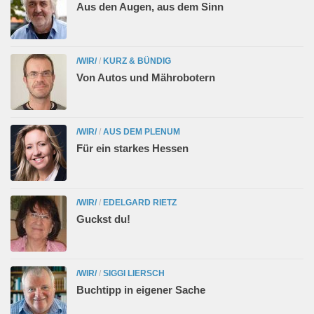
Aus den Augen, aus dem Sinn
/WIR/
/
KURZ & BÜNDIG
Von Autos und Mährobotern
/WIR/
/
AUS DEM PLENUM
Für ein starkes Hessen
/WIR/
/
EDELGARD RIETZ
Guckst du!
/WIR/
/
SIGGI LIERSCH
Buchtipp in eigener Sache