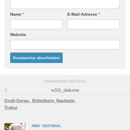
Name
*
E-Mail-Adresse
*
Website
VORHERIGER BEITRAG
w331_diakonie
Groß-Gerau,
Büttelborn,
Nauheim,
Trebur
/WIR/
/
EDITORIAL