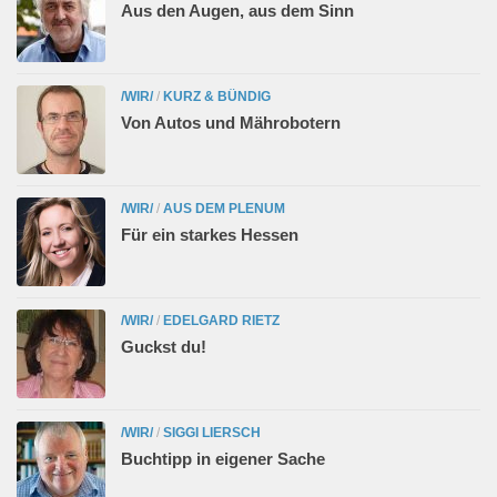
Aus den Augen, aus dem Sinn
/WIR/
/
KURZ & BÜNDIG
Von Autos und Mährobotern
/WIR/
/
AUS DEM PLENUM
Für ein starkes Hessen
/WIR/
/
EDELGARD RIETZ
Guckst du!
/WIR/
/
SIGGI LIERSCH
Buchtipp in eigener Sache