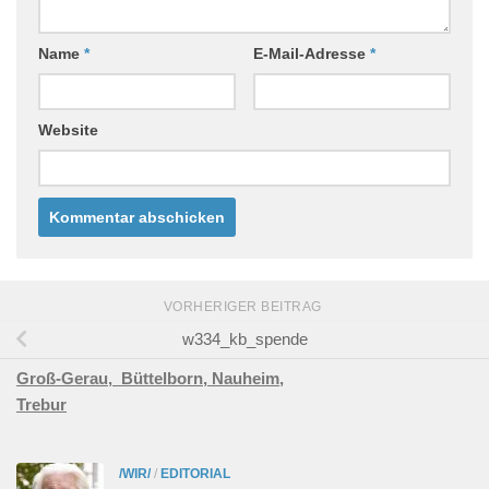
Name
*
E-Mail-Adresse
*
Website
VORHERIGER BEITRAG
w334_kb_spende
Groß-Gerau,
Büttelborn,
Nauheim,
Trebur
/WIR/
/
EDITORIAL