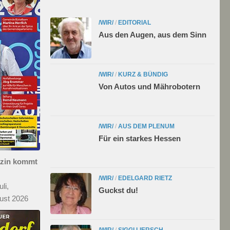
/WIR/
/
EDITORIAL
Aus den Augen, aus dem Sinn
/WIR/
/
KURZ & BÜNDIG
Von Autos und Mährobotern
/WIR/
/
AUS DEM PLENUM
Für ein starkes Hessen
azin kommt
/WIR/
/
EDELGARD RIETZ
li,
Guckst du!
ust 2026
/WIR/
/
SIGGI LIERSCH