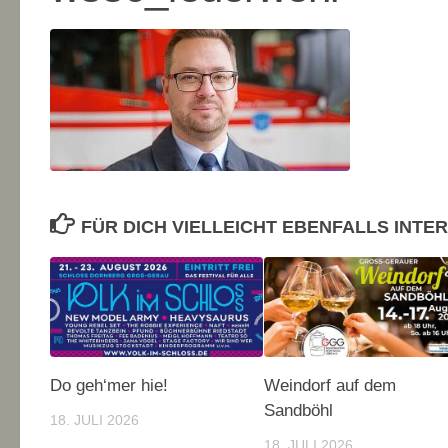
FÜR DICH VIELLEICHT EBENFALLS INTE
Do geh‘mer hie!
Weindorf auf dem
Sandböhl
18. JULI 2026
18. JULI 2026