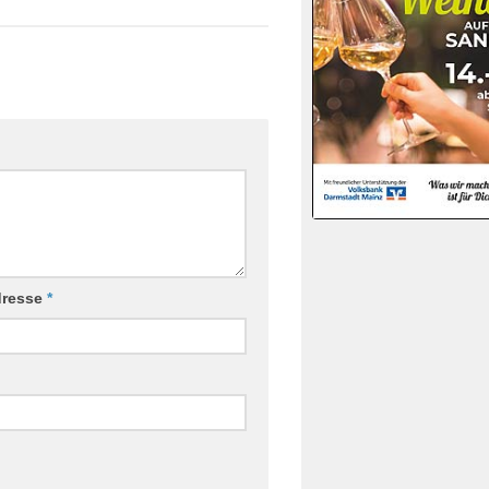
dresse
*