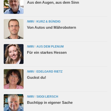
Aus den Augen, aus dem Sinn
/WIR/
/
KURZ & BÜNDIG
Von Autos und Mährobotern
/WIR/
/
AUS DEM PLENUM
Für ein starkes Hessen
/WIR/
/
EDELGARD RIETZ
Guckst du!
/WIR/
/
SIGGI LIERSCH
Buchtipp in eigener Sache