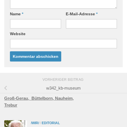
Name
*
E-Mail-Adresse
*
Website
VORHERIGER BEITRAG
w342_kb-museum
Groß-Gerau,
Büttelborn,
Nauheim,
Trebur
/WIR/
/
EDITORIAL