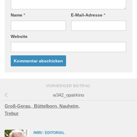
Name
*
E-Mail-Adresse
*
Website
VORHERIGER BEITRAG
w342_opairkino
Groß-Gerau,
Büttelborn,
Nauheim,
Trebur
/WIR/
/
EDITORIAL