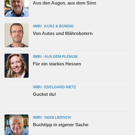
Aus den Augen, aus dem Sinn
/WIR/
/
KURZ & BÜNDIG
Von Autos und Mährobotern
/WIR/
/
AUS DEM PLENUM
Für ein starkes Hessen
/WIR/
/
EDELGARD RIETZ
Guckst du!
/WIR/
/
SIGGI LIERSCH
Buchtipp in eigener Sache