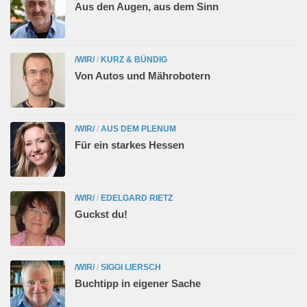
Aus den Augen, aus dem Sinn
/WIR/
/
KURZ & BÜNDIG
Von Autos und Mährobotern
/WIR/
/
AUS DEM PLENUM
Für ein starkes Hessen
/WIR/
/
EDELGARD RIETZ
Guckst du!
/WIR/
/
SIGGI LIERSCH
Buchtipp in eigener Sache