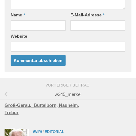
Name
*
E-Mail-Adresse
*
Website
VORHERIGER BEITRAG
w345_merkel
Groß-Gerau,
Büttelborn,
Nauheim,
Trebur
/WIR/
/
EDITORIAL