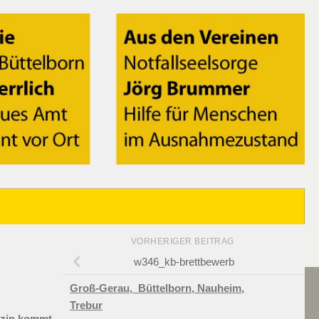
VORHERIGER BEITRAG
w346_kb-brettbewerb
Groß-Gerau,
Büttelborn,
Nauheim,
Trebur
azin kommt