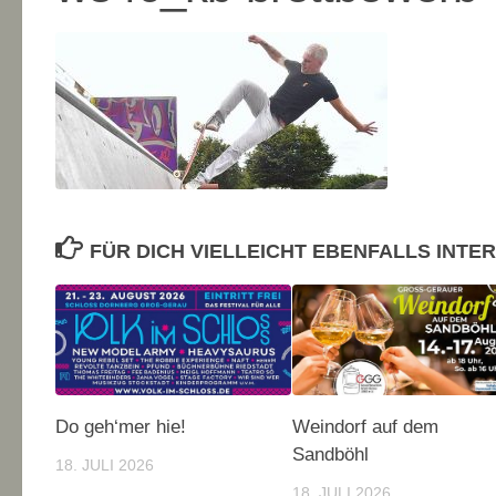
FÜR DICH VIELLEICHT EBENFALLS INTE
Do geh‘mer hie!
Weindorf auf dem
Sandböhl
18. JULI 2026
18. JULI 2026