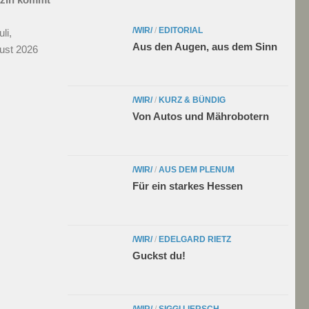
/WIR/
/
EDITORIAL
li,
Aus den Augen, aus dem Sinn
ust 2026
/WIR/
/
KURZ & BÜNDIG
Von Autos und Mährobotern
/WIR/
/
AUS DEM PLENUM
Für ein starkes Hessen
/WIR/
/
EDELGARD RIETZ
Guckst du!
/WIR/
/
SIGGI LIERSCH