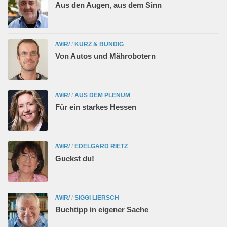
Aus den Augen, aus dem Sinn
/WIR/
/
KURZ & BÜNDIG
Von Autos und Mährobotern
/WIR/
/
AUS DEM PLENUM
Für ein starkes Hessen
/WIR/
/
EDELGARD RIETZ
Guckst du!
/WIR/
/
SIGGI LIERSCH
Buchtipp in eigener Sache