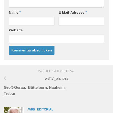
Name
*
E-Mail-Adresse
*
Website
VORHERIGER BEITRAG
w347_planties
Groß-Gerau,
Büttelborn,
Nauheim,
Trebur
/WIR/
/
EDITORIAL