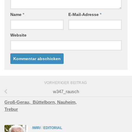
Name
*
E-Mail-Adresse
*
Website
VORHERIGER BEITRAG
w347_rausch
Groß-Gerau,
Büttelborn,
Nauheim,
Trebur
/WIR/
/
EDITORIAL