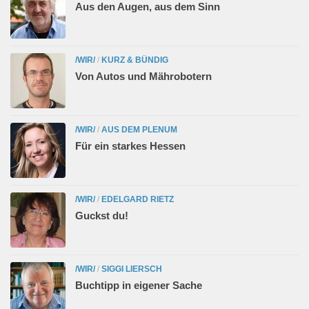
Aus den Augen, aus dem Sinn
/WIR/
/
KURZ & BÜNDIG
Von Autos und Mährobotern
/WIR/
/
AUS DEM PLENUM
Für ein starkes Hessen
/WIR/
/
EDELGARD RIETZ
Guckst du!
/WIR/
/
SIGGI LIERSCH
Buchtipp in eigener Sache